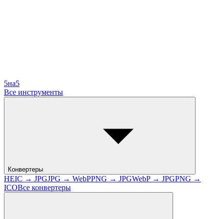
5на5
Все инструменты
Конвертеры
HEIC → JPG
JPG → WebP
PNG → JPG
WebP → JPG
PNG →
ICO
Все конвертеры