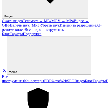
Видео
Сжать видео
Телемост → MP4
MOV → MP4
Видео →
GIF
Извлечь звук (MP3)
Убрать звук
Изменить разрешение
AI-
резюме видео
Все видео-инструменты
Блог
Тарифы
Поддержка
Меню
Все
инструменты
Конвертеры
PDF
Фото
Web
SEO
Видео
Блог
Тарифы