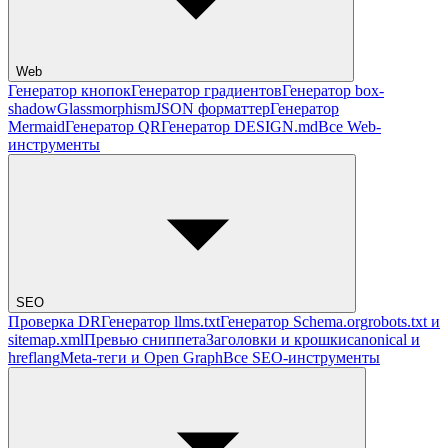
Web
Генератор кнопок
Генератор градиентов
Генератор box-
shadow
Glassmorphism
JSON форматтер
Генератор
Mermaid
Генератор QR
Генератор DESIGN.md
Все Web-
инструменты
SEO
Проверка DR
Генератор llms.txt
Генератор Schema.org
robots.txt и
sitemap.xml
Превью сниппета
Заголовки и крошки
canonical и
hreflang
Meta-теги и Open Graph
Все SEO-инструменты