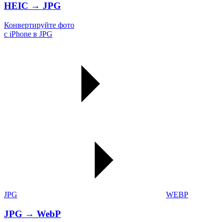
HEIC → JPG
Конвертируйте фото
с iPhone в JPG
JPG
WEBP
JPG → WebP