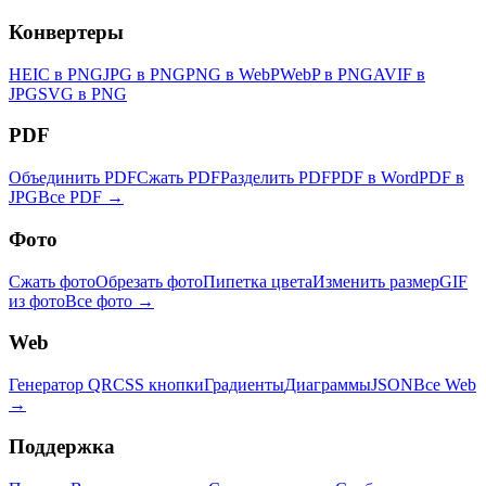
Конвертеры
HEIC в PNG
JPG в PNG
PNG в WebP
WebP в PNG
AVIF в
JPG
SVG в PNG
PDF
Объединить PDF
Сжать PDF
Разделить PDF
PDF в Word
PDF в
JPG
Все PDF →
Фото
Сжать фото
Обрезать фото
Пипетка цвета
Изменить размер
GIF
из фото
Все фото →
Web
Генератор QR
CSS кнопки
Градиенты
Диаграммы
JSON
Все Web
→
Поддержка