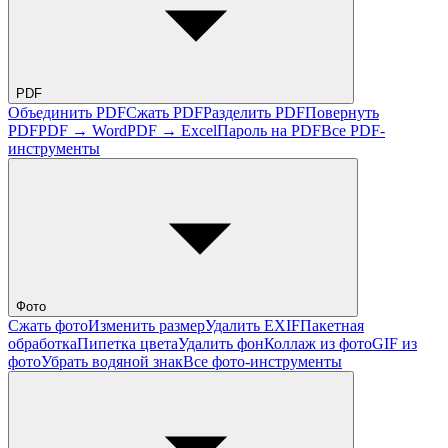
PDF
Объединить PDF
Сжать PDF
Разделить PDF
Повернуть
PDF
PDF → Word
PDF → Excel
Пароль на PDF
Все PDF-
инструменты
Фото
Сжать фото
Изменить размер
Удалить EXIF
Пакетная
обработка
Пипетка цвета
Удалить фон
Коллаж из фото
GIF из
фото
Убрать водяной знак
Все фото-инструменты